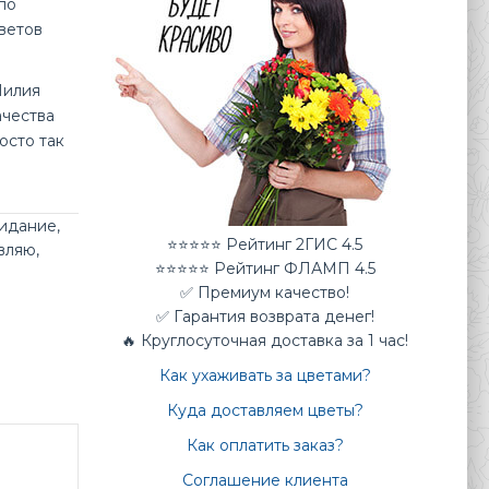
по
цветов
Лилия
ачества
осто так
идание
,
⭐⭐⭐⭐⭐ Рейтинг 2ГИС 4.5
вляю
,
⭐⭐⭐⭐⭐ Рейтинг ФЛАМП 4.5
✅ Премиум качество!
✅ Гарантия возврата денег!
🔥 Круглосуточная доставка за 1 час!
Как ухаживать за цветами?
Куда доставляем цветы?
Как оплатить заказ?
Соглашение клиента