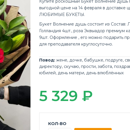
Купите роскошный Букет Волнение душь 
выгодной цене на 14 февраля в доставке 
ЛЮБИМЫЕ БУКЕТЫ.
Букет Волнение душь состоит из Состав: 
Голландия 4шт., роза Эквыадор премиум к
9шт. Оформление , его можно подарить пр
для преподавателя круглосуточно.
Повод:
жене
,
дочке
,
бабушке
,
подруге
,
св
директору
,
скучаю
,
прости
,
забота
,
поздра
юбилей
,
день матери
,
день влюблённых
5 329 ₽
КОЛ-ВО