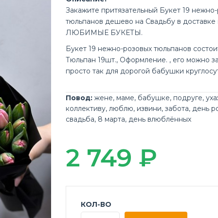
Закажите притязательный Букет 19 нежно
тюльпанов дешево на Свадьбу в доставке
ЛЮБИМЫЕ БУКЕТЫ.
Букет 19 нежно-розовых тюльпанов состои
Тюльпан 19шт., Оформление. , его можно з
просто так для дорогой бабушки круглосу
Повод:
жене
,
маме
,
бабушке
,
подруге
,
ух
коллективу
,
люблю
,
извини
,
забота
,
день р
свадьба
,
8 марта
,
день влюблённых
2 749 ₽
КОЛ-ВО