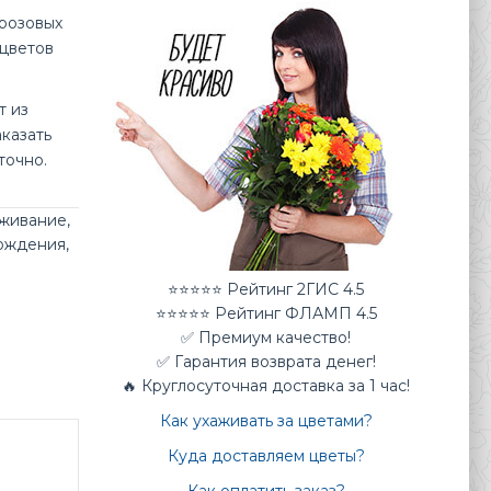
-розовых
 цветов
т из
аказать
точно.
аживание
,
ождения
,
⭐⭐⭐⭐⭐ Рейтинг 2ГИС 4.5
⭐⭐⭐⭐⭐ Рейтинг ФЛАМП 4.5
✅ Премиум качество!
✅ Гарантия возврата денег!
🔥 Круглосуточная доставка за 1 час!
Как ухаживать за цветами?
Куда доставляем цветы?