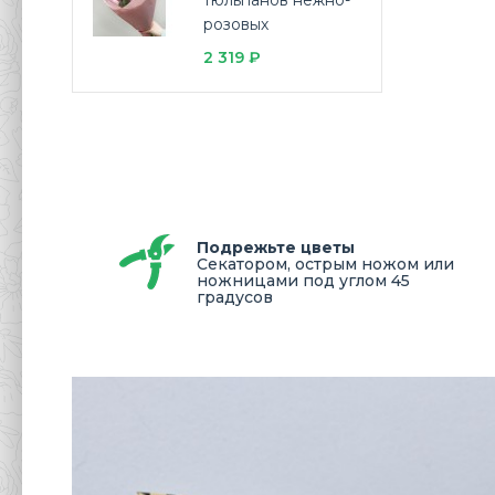
тюльпанов нежно-
розовых
2 319 ₽
Подрежьте цветы
Секатором, острым ножом или
ножницами под углом 45
градусов