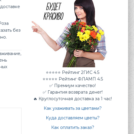
 доставке
Роза
казать без
но.
аживание
,
ень
ных
⭐⭐⭐⭐⭐ Рейтинг 2ГИС 4.5
⭐⭐⭐⭐⭐ Рейтинг ФЛАМП 4.5
✅ Премиум качество!
✅ Гарантия возврата денег!
🔥 Круглосуточная доставка за 1 час!
Как ухаживать за цветами?
Куда доставляем цветы?
Как оплатить заказ?