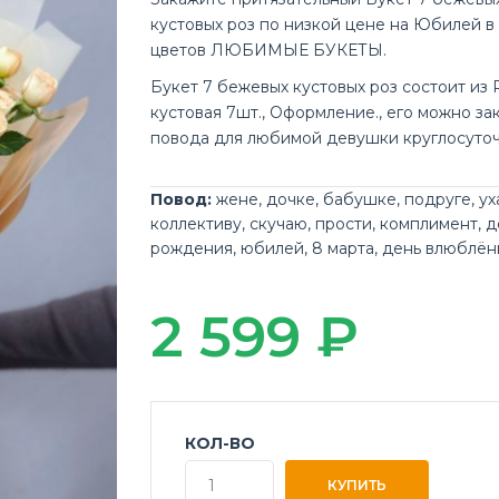
кустовых роз по низкой цене на Юбилей в
цветов ЛЮБИМЫЕ БУКЕТЫ.
Букет 7 бежевых кустовых роз состоит из 
кустовая 7шт., Оформление., его можно за
повода для любимой девушки круглосуточ
Повод:
жене
,
дочке
,
бабушке
,
подруге
,
ух
коллективу
,
скучаю
,
прости
,
комплимент
,
д
рождения
,
юбилей
,
8 марта
,
день влюблён
2 599 ₽
КОЛ-ВО