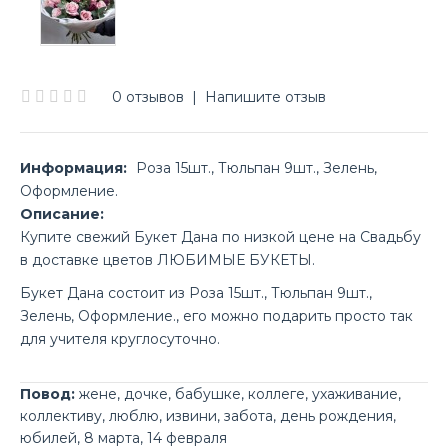
0 отзывов
|
Напишите отзыв
Информация:
Роза 15шт., Тюльпан 9шт., Зелень,
Оформление.
Описание:
Купите свежий Букет Дана по низкой цене на Свадьбу
в доставке цветов ЛЮБИМЫЕ БУКЕТЫ.
Букет Дана состоит из Роза 15шт., Тюльпан 9шт.,
Зелень, Оформление., его можно подарить просто так
для учителя круглосуточно.
Повод:
жене
,
дочке
,
бабушке
,
коллеге
,
ухаживание
,
коллективу
,
люблю
,
извини
,
забота
,
день рождения
,
юбилей
,
8 марта
,
14 февраля