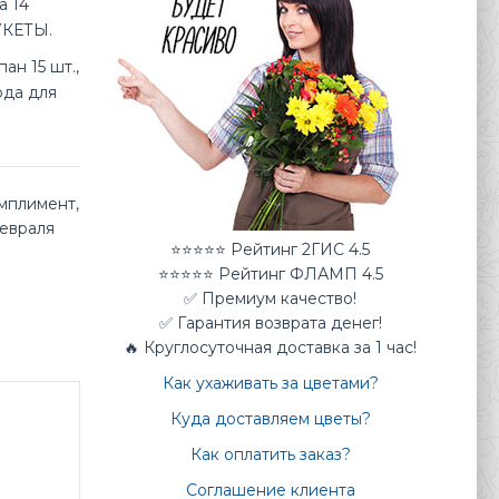
а 14
УКЕТЫ.
ан 15 шт.,
ода для
мплимент
,
февраля
⭐⭐⭐⭐⭐ Рейтинг 2ГИС 4.5
⭐⭐⭐⭐⭐ Рейтинг ФЛАМП 4.5
✅ Премиум качество!
✅ Гарантия возврата денег!
🔥 Круглосуточная доставка за 1 час!
Как ухаживать за цветами?
Куда доставляем цветы?
Как оплатить заказ?
Соглашение клиента