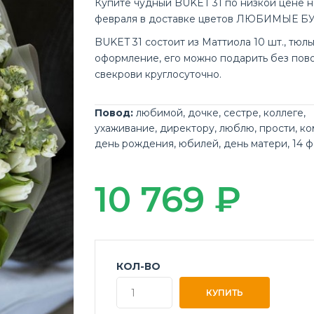
Купите чудный BUKET 31 по низкой цене н
февраля в доставке цветов ЛЮБИМЫЕ Б
BUKET 31 состоит из Маттиола 10 шт., тюльп
оформление, его можно подарить без пов
свекрови круглосуточно.
Повод:
любимой
,
дочке
,
сестре
,
коллеге
,
ухаживание
,
директору
,
люблю
,
прости
,
ко
день рождения
,
юбилей
,
день матери
,
14 
10 769 ₽
КОЛ-ВО