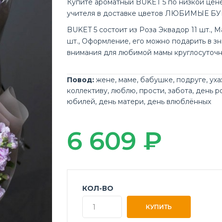
Купите ароматный BUKET 5 по низкой цен
учителя в доставке цветов ЛЮБИМЫЕ БУ
BUKET 5 состоит из Роза Эквадор 11 шт., М
шт., Оформление, его можно подарить в зн
внимания для любимой мамы круглосуточн
Повод:
жене
,
маме
,
бабушке
,
подруге
,
ух
коллективу
,
люблю
,
прости
,
забота
,
день р
юбилей
,
день матери
,
день влюблённых
6 609 ₽
КОЛ-ВО