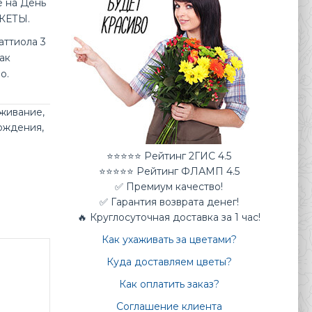
е на День
КЕТЫ.
аттиола 3
ак
о.
аживание
,
ождения
,
⭐⭐⭐⭐⭐ Рейтинг 2ГИС 4.5
⭐⭐⭐⭐⭐ Рейтинг ФЛАМП 4.5
✅ Премиум качество!
✅ Гарантия возврата денег!
🔥 Круглосуточная доставка за 1 час!
Как ухаживать за цветами?
Куда доставляем цветы?
Как оплатить заказ?
Соглашение клиента