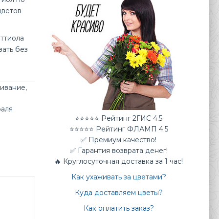
цветов
аттиола
зать без
живание
,
раля
⭐⭐⭐⭐⭐ Рейтинг 2ГИС 4.5
⭐⭐⭐⭐⭐ Рейтинг ФЛАМП 4.5
✅ Премиум качество!
✅ Гарантия возврата денег!
🔥 Круглосуточная доставка за 1 час!
Как ухаживать за цветами?
Куда доставляем цветы?
Как оплатить заказ?