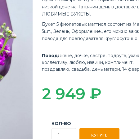
низкой цене на Татьянин день в доставке 
ЛЮБИМЫЕ БУКЕТЫ.
Букет 5 фиолетовых маттиол состоит из М
5шт., Зелень, Оформление., его можно зака
повода для преподавателя круглосуточно.
Повод:
жене
,
дочке
,
сестре
,
подруге
,
уха
коллективу
,
люблю
,
извини
,
комплимент
,
поздравляю
,
свадьба
,
день матери
,
14 фев
2 949 ₽
КОЛ-ВО