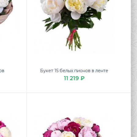
ов
Букет 15 белых пионов в ленте
11 219 ₽
ный Букет «Сливочная сладость» по выгодной цене
ля в доставке цветов ЛЮБИМЫЕ ..