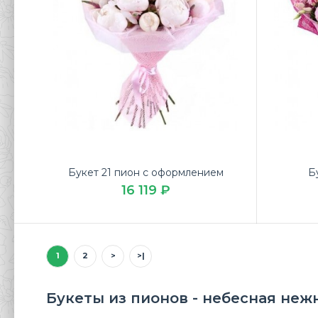
Букет 21 пион с оформлением
Б
Бук
16 119 ₽
11 
1
2
>
>|
Букеты из пионов - небесная не