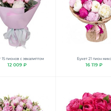
 15 пионов с эвкалиптом
Букет 21 пион мик
12 009 ₽
16 119 ₽
т 25 розовых пионов
Закажите шик
159 ₽
День учител