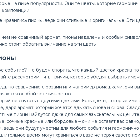
орые на пике популярности. Они те цветы, которые гармони
й композиции.
 нравились пионы, ведь они стильные и оригинальные. Эти ц
с чем не сравнимый аромат, пионы наделены и особым символи
чно стоит обратить внимание на эти цветы.
пионы
е событие? Не будем спорить, что каждый цветок красив по 
т 19 розовых пионов
Закажите ми
вайте рассмотрим пять причин, которые убедят выбрать именн
739 ₽
в доставке 
едь по сравнению с розами или например ромашками, они выг
ичаются особой эстетичностью.
й не спутать с другими цветами. Есть цветы, которые имеют 
 даря аромат который хочется вдыхать снова и снова. Сладо
ные пионы найдутся даже для самых взыскательных ценителе
е, сочные красные или бордовые – они не оставят вас равн
, ведь они будут уместны для любого события и гармонично 
лительное время могут храниться в вазе не теряя своего пр