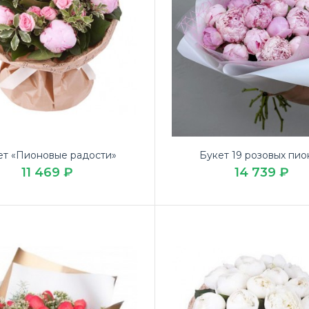
ет «Пионовые радости»
Букет 19 розовых пио
11 469 ₽
14 739 ₽
т 3 пиона
Купите милый
29 ₽
цветов ЛЮБИ