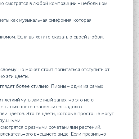
чно смотрятся в любой композиции – небольшом
веты как музыкальная симфония, которая
змом. Если вы хотите сказать о своей любви,
своему, но может стоит попытаться отступить от
лейший Букет 19 розовых пионов дешево на Юбилей
о эти цветы.
цветов ЛЮБИМЫЕ БУКЕТЫ.Букет 19..
лядят более стильно. Пионы – одни из самых
легкий чуть заметный запах, но это не о
сть этих цветов запомнится надолго.
й цветов. Это те цветы, которые просто не могут
одушными.
смотрятся с разными сочетаниями растений.
ивлекательного внешнего вида. Если правильно