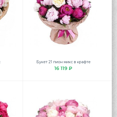
с
Букет 21 пион микс в крафте
16 119 ₽
арный Букет 25 розовых пионов по низкой цене на
я в доставке цветов ЛЮБИМЫЕ Б..