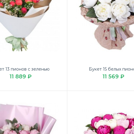
ет 13 пионов с зеленью
Букет 15 белых пион
11 889 ₽
11 569 ₽
т «Сливочная сладость»
Купите чудес
669 ₽
на 14 февра