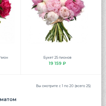
 пион
Букет 25 пионов
19 159 ₽
ежий Букет «Пионовые радости» по низкой цене на 8
тавке цветов ЛЮБИМЫЕ БУКЕТЫ...
Вы смотрите с 1 по 20 (всего 25)
оматом