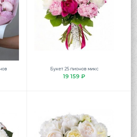
нов
Букет 25 пионов микс
19 159 ₽
 Букет 3 пиона дешево на 14 февраля в доставке
МЫЕ БУКЕТЫ.Букет 3 пиона состо..