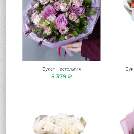
Букет Настольгия
Бук
5 379 ₽
Буке
12 