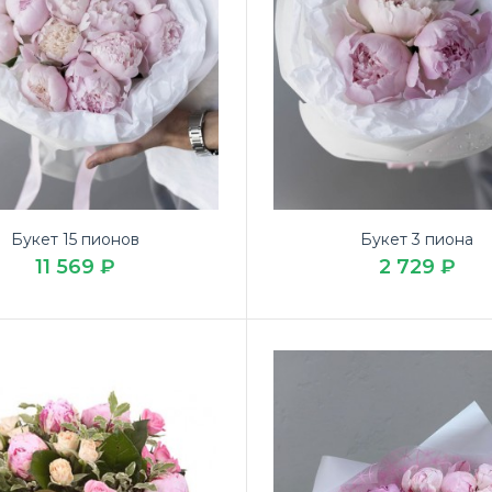
Букет 15 пионов
Букет 3 пиона
11 569 ₽
2 729 ₽
т 15 пионов
Закажите ве
569 ₽
свадьбы в д