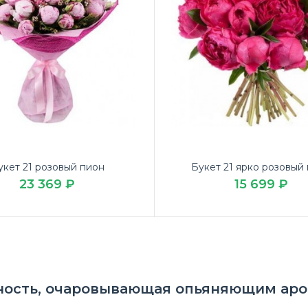
укет 21 розовый пион
Букет 21 ярко розовый
ет «Пионовые радости»
23 369 ₽
15 699 ₽
Закажите св
469 ₽
марта в дос
жность, очаровывающая опьяняющим ар