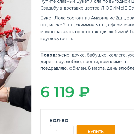
Купите славный Букет Лола по выгодной 
Свадьбу в доставке цветов ЛЮБИМЫЕ Б
Букет Лола состоит из Амариллис 2шт., эв
шт., илекс 2 шт., скиммия 3 шт., оформление
можно заказать просто так для любимой 
круглосуточно.
Повод:
жене
,
дочке
,
бабушке
,
коллеге
,
ух
директору
,
люблю
,
прости
,
комплимент
,
поздравляю
,
юбилей
,
8 марта
,
день влюбл
6 119 ₽
КОЛ-ВО