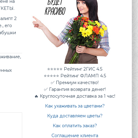
цене на
УКЕТЫ.
калипт 2
., его
бабушки
аживание
,
⭐⭐⭐⭐⭐ Рейтинг 2ГИС 4.5
ённых
⭐⭐⭐⭐⭐ Рейтинг ФЛАМП 4.5
✅ Премиум качество!
✅ Гарантия возврата денег!
🔥 Круглосуточная доставка за 1 час!
Как ухаживать за цветами?
Куда доставляем цветы?
Как оплатить заказ?
Соглашение клиента