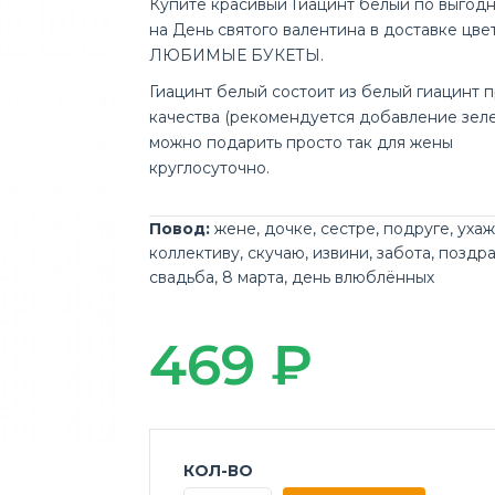
Купите красивый Гиацинт белый по выгод
на День святого валентина в доставке цве
ЛЮБИМЫЕ БУКЕТЫ.
Гиацинт белый состоит из белый гиацинт 
качества (рекомендуется добавление зеле
можно подарить просто так для жены
круглосуточно.
Повод:
жене
,
дочке
,
сестре
,
подруге
,
уха
коллективу
,
скучаю
,
извини
,
забота
,
поздр
свадьба
,
8 марта
,
день влюблённых
469 ₽
КОЛ-ВО