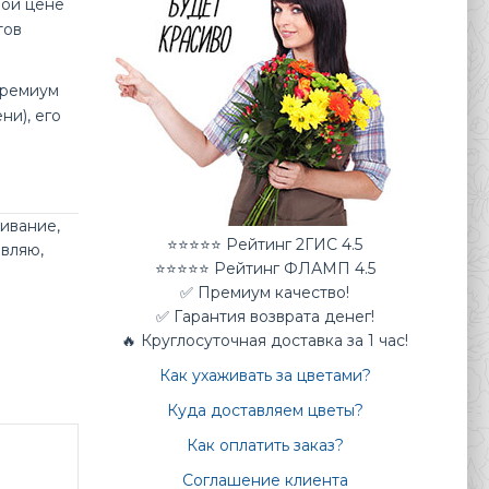
ной цене
тов
премиум
ни), его
живание
,
⭐⭐⭐⭐⭐ Рейтинг 2ГИС 4.5
авляю
,
⭐⭐⭐⭐⭐ Рейтинг ФЛАМП 4.5
✅ Премиум качество!
✅ Гарантия возврата денег!
🔥 Круглосуточная доставка за 1 час!
Как ухаживать за цветами?
Куда доставляем цветы?
Как оплатить заказ?
Соглашение клиента