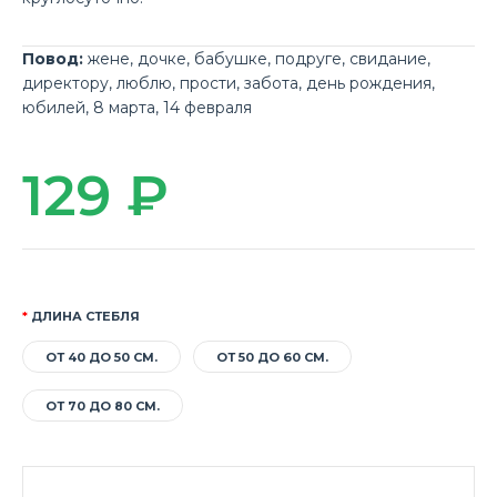
Повод:
жене
,
дочке
,
бабушке
,
подруге
,
свидание
,
директору
,
люблю
,
прости
,
забота
,
день рождения
,
юбилей
,
8 марта
,
14 февраля
129 ₽
ДЛИНА СТЕБЛЯ
ОТ 40 ДО 50 СМ.
ОТ 50 ДО 60 СМ.
ОТ 70 ДО 80 СМ.