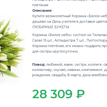
плетёная
Описание:
Купите великолепный Корзина «Белое не
дешево на День учителя в доставке цвето
ЛЮБИМЫЕ БУКЕТЫ.
Корзина «Белое небо» состоит из Тюльпан 
Салал 15 шт., Аспидистра 7 шт., Питтоспору
Корзина плетёная, его можно подарить пр
для сестры круглосуточно.
Повод:
любимой
,
маме
,
сестре
,
коллеге
,
с
коллективу
,
скучаю
,
извини
,
комплимент
,
д
рождения
,
свадьба
,
8 марта
,
день влюблё
28 309 ₽