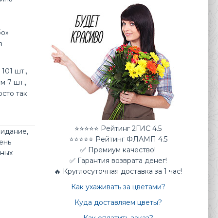
бо»
в
101 шт.,
м 7 шт.,
осто так
⭐⭐⭐⭐⭐ Рейтинг 2ГИС 4.5
видание
,
⭐⭐⭐⭐⭐ Рейтинг ФЛАМП 4.5
ень
✅ Премиум качество!
нных
✅ Гарантия возврата денег!
🔥 Круглосуточная доставка за 1 час!
Как ухаживать за цветами?
Куда доставляем цветы?