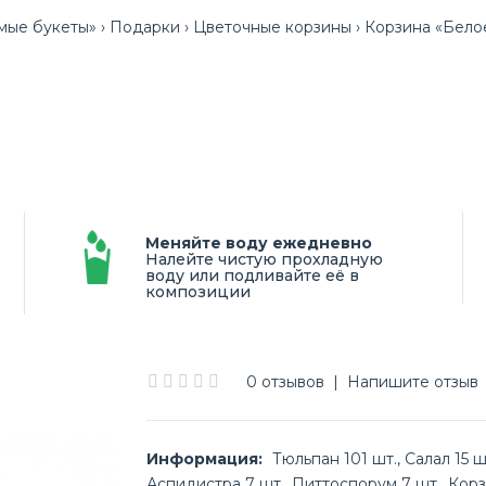
ые букеты»
Подарки
Цветочные корзины
Корзина «Бело
Меняйте воду ежедневно
Налейте чистую прохладную
воду или подливайте её в
композиции
0 отзывов
|
Напишите отзыв
Информация:
Тюльпан 101 шт., Салал 15 шт
Аспидистра 7 шт., Питтоспорум 7 шт., Кор