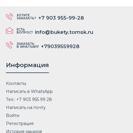
ХОТИТЕ
+7 903 955-99-28
ЗАКАЗАТЬ?
ЕСТЬ
info@bukety.tomsk.ru
ВОПРОС?
Букет 51 белая роза с оформлением
ЗАКАЗАТЬ
+79039559928
В WHATSAPP
6 469 ₽
Информация
Контакты
Закажите чудесный Букет 51 белая роза с оформлением
выгодно на Свадьбу в доставке цветов ЛЮБИМЫЕ БУК..
Написать в WhatsApp
Тел.: +7 903 955 99 28
Написать на почту
Войти
Регистрация
История заказов