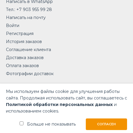
Написать в WhatsApp
Тел.: +7 903 955 99 28
Написать на почту
Войти
Регистрация
История заказов
Соглашение клиента
Доставка заказов
Оплата заказов
Фотографии доставок
Мы используем файлы cookie для улучшения работы
сайта. Продолжая использовать сайт, вы соглашаетесь с
Политикой обработки персональных данных
и
«Любимые Букеты» - доставка цветов. Все права
использованием cookies.
защищены. Копирование контента с указанием
источника. ©
Больше не показывать
СОГЛАСЕН