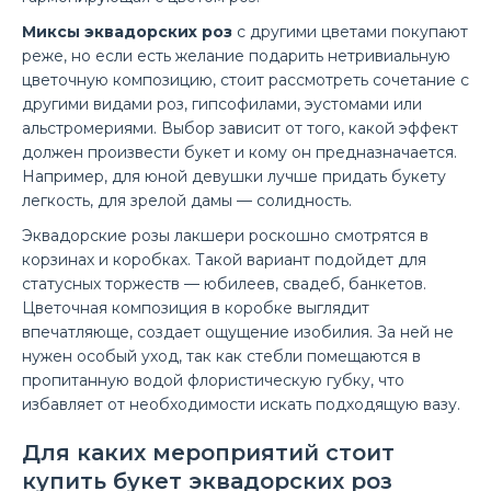
Миксы эквадорских роз
с другими цветами покупают
реже, но если есть желание подарить нетривиальную
цветочную композицию, стоит рассмотреть сочетание с
другими видами роз, гипсофилами, эустомами или
альстромериями. Выбор зависит от того, какой эффект
должен произвести букет и кому он предназначается.
Например, для юной девушки лучше придать букету
легкость, для зрелой дамы — солидность.
Эквадорские розы лакшери роскошно смотрятся в
Букет 25 красных роз PREMIUM
корзинах и коробках. Такой вариант подойдет для
4 449 ₽
статусных торжеств — юбилеев, свадеб, банкетов.
Цветочная композиция в коробке выглядит
впечатляюще, создает ощущение изобилия. За ней не
нужен особый уход, так как стебли помещаются в
пропитанную водой флористическую губку, что
Купите чудный Букет 25 красных роз PREMIUM выгодно
избавляет от необходимости искать подходящую вазу.
на День святого валентина в доставке цветов ЛЮБИМ..
Для каких мероприятий стоит
купить букет эквадорских роз