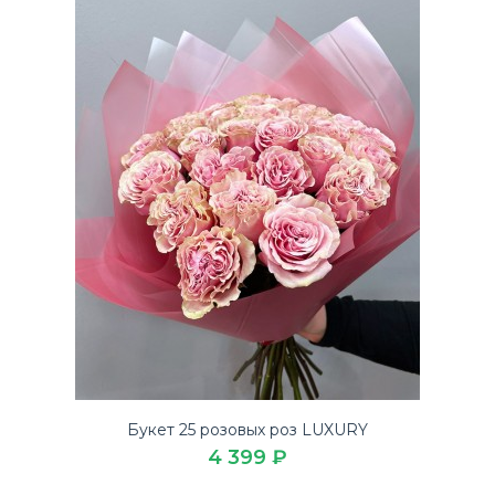
Букет 25 роз Deep Purple LUXURY
4 399 ₽
Купите свежий Букет 25 роз Deep Purple LUXURY по
низкой цене на 8 марта в доставке цветов ЛЮБИМЫЕ
БУ..
Букет 25 розовых роз LUXURY
4 399 ₽