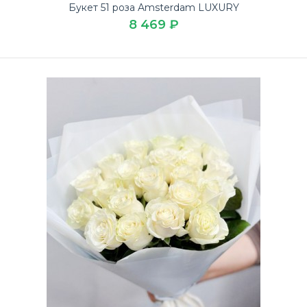
Букет 51 роза Amsterdam LUXURY
Букет 25 роз Soulmate LUXURY
8 469 ₽
4 399 ₽
Купите милый Букет 25 роз Soulmate LUXURY по
выгодной цене на 8 марта в доставке цветов
ЛЮБИМЫЕ БУКЕ..