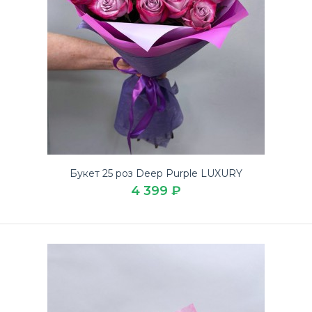
Букет 25 роз Deep Purple LUXURY
4 399 ₽
Букет 21 нежно-розовая роза LUXURY
4 299 ₽