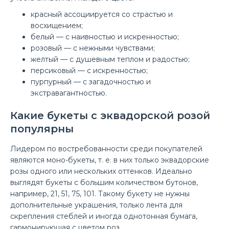
красный ассоциируется со страстью и
восхищением;
белый — с наивностью и искренностью;
Закажите притязательный Букет 21 белая роза LUXURY
розовый — с нежными чувствами;
дешево на Татьянин день в доставке цветов
желтый — с душевным теплом и радостью;
ЛЮБИМЫЕ..
персиковый — с искренностью;
пурпурный — с загадочностью и
экстравагантностью.
Какие букеты с эквадорской розой
популярны
Лидером по востребованности среди покупателей
являются моно-букеты, т. е. в них только эквадорские
розы одного или нескольких оттенков. Идеально
выглядят букеты с большим количеством бутонов,
например, 21, 51, 75, 101. Такому букету не нужны
дополнительные украшения, только лента для
скрепления стеблей и иногда однотонная бумага,
гармонирующая с цветом роз.