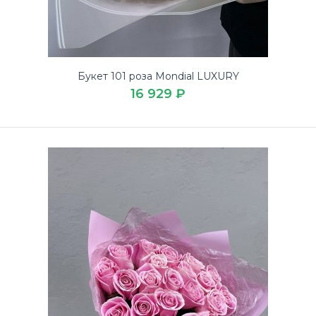
низкой цене на Годовщину свадьбы в доставке цве..
Букет 101 роза Mondial LUXURY
16 929 ₽