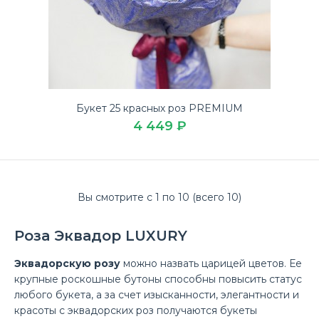
низкой цене на День святого валентина в доставке цвет..
Букет 25 красных роз PREMIUM
4 449 ₽
Вы смотрите с 1 по 10 (всего 10)
Роза Эквадор LUXURY
Эквадорскую розу
можно назвать царицей цветов. Ее
крупные роскошные бутоны способны повысить статус
любого букета, а за счет изысканности, элегантности и
красоты с эквадорских роз получаются букеты