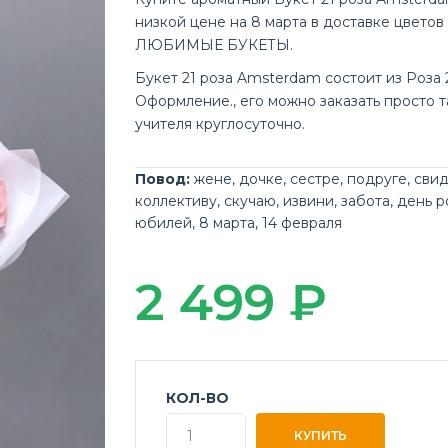
низкой цене на 8 марта в доставке цветов
ЛЮБИМЫЕ БУКЕТЫ.
Букет 21 роза Amsterdam состоит из Роза 2
Оформление., его можно заказать просто т
учителя круглосуточно.
Повод:
жене
,
дочке
,
сестре
,
подруге
,
сви
коллективу
,
скучаю
,
извини
,
забота
,
день 
юбилей
,
8 марта
,
14 февраля
2 499 ₽
КОЛ-ВО