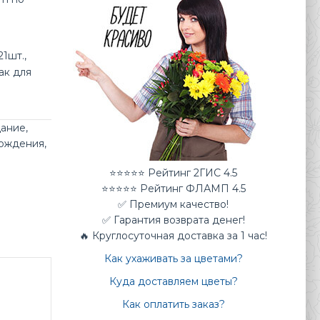
1шт.,
ак для
дание
,
рождения
,
⭐⭐⭐⭐⭐ Рейтинг 2ГИС 4.5
⭐⭐⭐⭐⭐ Рейтинг ФЛАМП 4.5
✅ Премиум качество!
✅ Гарантия возврата денег!
🔥 Круглосуточная доставка за 1 час!
Как ухаживать за цветами?
Куда доставляем цветы?
Как оплатить заказ?