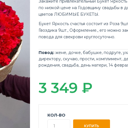
Закажите привлекательный Букет Яркость 
по низкой цене на Годовщину свадьбы в д
цветов ЛЮБИМЫЕ БУКЕТЫ.
Букет Яркость счастья состоит из Роза 9шт
Гвоздика 9шт., Оформление., его можно за
повода для свекрови круглосуточно.
Повод:
жене
,
дочке
,
бабушке
,
подруге
,
ух
директору
,
скучаю
,
прости
,
комплимент
,
д
рождения
,
свадьба
,
день матери
,
14 февра
3 349 ₽
КОЛ-ВО