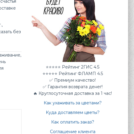
счастья
оставке
.,
казать без
аживание
,
ень
⭐⭐⭐⭐⭐ Рейтинг 2ГИС 4.5
ля
⭐⭐⭐⭐⭐ Рейтинг ФЛАМП 4.5
✅ Премиум качество!
✅ Гарантия возврата денег!
🔥 Круглосуточная доставка за 1 час!
Как ухаживать за цветами?
Куда доставляем цветы?
Как оплатить заказ?
Соглашение клиента