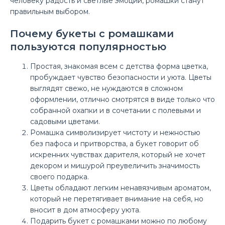
человеку радость и светлые эмоции, ромашки станут
правильным выбором.
Почему букеты с ромашками
пользуются популярностью
Простая, знакомая всем с детства форма цветка,
пробуждает чувство безопасности и уюта. Цветы
выглядят свежо, не нуждаются в сложном
оформлении, отлично смотрятся в виде только что
собранной охапки и в сочетании с полевыми и
садовыми цветами.
Ромашка символизирует чистоту и нежностью
без пафоса и притворства, а букет говорит об
искренних чувствах дарителя, который не хочет
Букет «Летний ветерок»
декором и мишурой преувеличить значимость
14 019 ₽
своего подарка.
Цветы обладают легким ненавязчивым ароматом,
который не перетягивает внимание на себя, но
вносит в дом атмосферу уюта.
Подарить букет с ромашками можно по любому