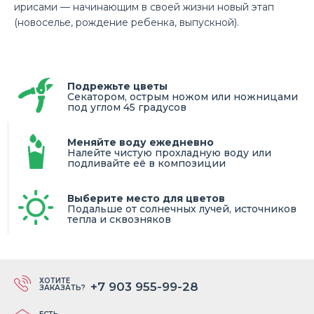
21 159 ₽
ирисами — начинающим в своей жизни новый этап
(новоселье, рождение ребенка, выпускной).
Подрежьте цветы
Купите милый Букет «Ромашковая полянка» дешево на
Секатором, острым ножом или ножницами
День учителя в доставке цветов ЛЮБИМЫЕ
под углом 45 градусов
БУКЕТЫ.Буке..
Меняйте воду ежедневно
Налейте чистую прохладную воду или
подливайте её в композиции
Выберите место для цветов
Подальше от солнечных лучей, источников
тепла и сквозняков
ХОТИТЕ
+7 903 955-99-28
ЗАКАЗАТЬ?