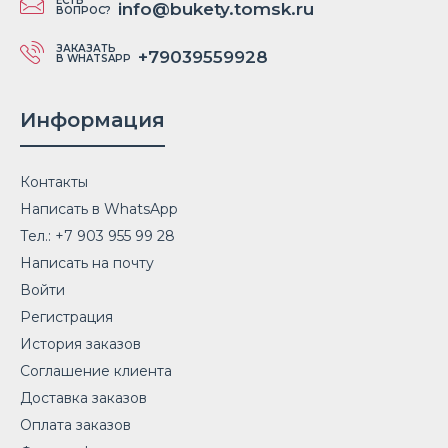
ЕСТЬ
info@bukety.tomsk.ru
ВОПРОС?
ЗАКАЗАТЬ
+79039559928
В WHATSAPP
Информация
Контакты
Написать в WhatsApp
Тел.: +7 903 955 99 28
Написать на почту
Букет Блики лета
6 239 ₽
Войти
Регистрация
История заказов
Соглашение клиента
Доставка заказов
Закажите привлекательный Букет Блики лета по низкой
Оплата заказов
цене на Юбилей в доставке цветов ЛЮБИМЫЕ