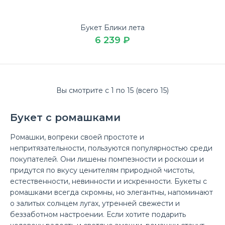
Букет «Замечательный»
Букет Блики лета
7 899 ₽
6 239 ₽
Вы смотрите с 1 по 15 (всего 15)
Купите свежий Букет «Замечательный» дешево на 8
марта в доставке цветов ЛЮБИМЫЕ БУКЕТЫ.Букет
Букет с ромашками
«Замеча..
Ромашки, вопреки своей простоте и
непритязательности, пользуются популярностью среди
покупателей. Они лишены помпезности и роскоши и
придутся по вкусу ценителям природной чистоты,
естественности, невинности и искренности. Букеты с
ромашками всегда скромны, но элегантны, напоминают
о залитых солнцем лугах, утренней свежести и
беззаботном настроении. Если хотите подарить