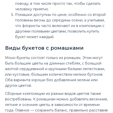
поводу, в том числе просто так, чтобы сделать
Закажите чудесный Букет «Летний ветерок» выгодно на
человеку приятно.
14 февраля в доставке цветов ЛЮБИМЫЕ
Ромашки доступны по цене, особенно со второй
БУКЕТЫ.Буке..
половины весны до середины осени, а учитывая,
что флористы часто включают их в композиции с
другими полевыми цветами, позволить купить
букет может каждый.
Виды букетов с ромашками
Моно-букеты состоят только из ромашек. Этом могут
быть большие цветы на длинных стеблях, с большой
желтой сердцевиной и крупными белыми лепестками,
или кустовые, большим количеством мелких бутонов.
Оба варианта хороши без добавления зелени или
других цветов.
Сборные композиции из разных видов цветов также
востребованы. К ромашкам можно добавлять весенние,
летние и осенние цветы, в зависимости от времени
года. Главное — сохранить баланс, правильно расставив