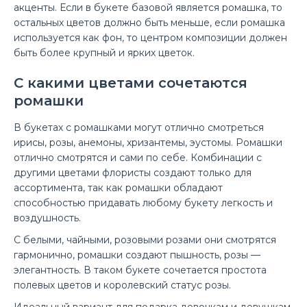
акценты. Если в букете базовой является ромашка, то
остальных цветов должно быть меньше, если ромашка
используется как фон, то центром композиции должен
быть более крупный и ярких цветок.
С какими цветами сочетаются
ромашки
Букет «Летний»
12 999 ₽
В букетах с ромашками могут отлично смотреться
ирисы, розы, анемоны, хризантемы, эустомы. Ромашки
отлично смотрятся и сами по себе. Комбинации с
другими цветами флористы создают только для
ассортимента, так как ромашки обладают
способностью придавать любому букету легкость и
Закажите ароматный Букет «Летний» по выгодной цене
воздушность.
на День учителя в доставке цветов ЛЮБИМЫЕ
БУКЕТЫ...
С белыми, чайными, розовыми розами они смотрятся
гармонично, ромашки создают пышность, розы —
элегантность. В таком букете сочетается простота
полевых цветов и королевский статус розы.