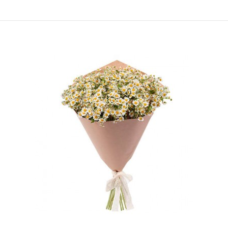
Букет 15 кустовых ромашек в крафте
4 019 ₽
Купите славный Букет 15 кустовых ромашек в крафте
выгодно на Татьянин день в доставке цветов
ЛЮБИМЫЕ..