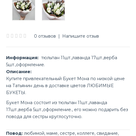
0 отзывов
|
Напишите отзыв
Информация:
тюльпан 11шт.,лаванда 17шт.,верба
5шт.,оформление.
Описание:
Купите привлекательный Букет Мона по низкой цене
на Татьянин день в доставке цветов ЛЮБИМЫЕ
БУКЕТЫ.
Букет Мона состоит из тюльпан 11шт.,лаванда
17шт.,верба 5шт.,оформление., его можно подарить без
повода для сестры круглосуточно.
Повод:
любимой
,
маме
,
сестре
,
коллеге
,
свидание
,