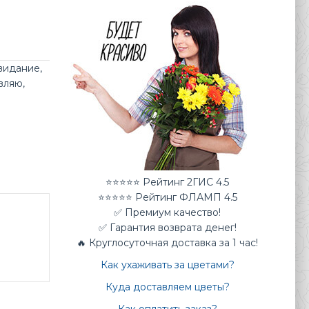
видание
,
вляю
,
⭐⭐⭐⭐⭐ Рейтинг 2ГИС 4.5
⭐⭐⭐⭐⭐ Рейтинг ФЛАМП 4.5
✅ Премиум качество!
✅ Гарантия возврата денег!
🔥 Круглосуточная доставка за 1 час!
Как ухаживать за цветами?
Куда доставляем цветы?