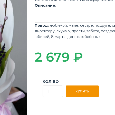
Описание:
Повод:
любимой
,
маме
,
сестре
,
подруге
,
с
директору
,
скучаю
,
прости
,
забота
,
поздра
юбилей
,
8 марта
,
день влюблённых
2 679 ₽
КОЛ-ВО