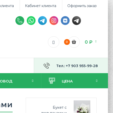
клиента
Кабинет клиента
Оформить заказ
0 ₽
0
Тел.: +7 903 955-99-28
ПОВОД
ЦЕНА
ами
Букет с