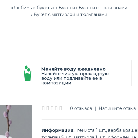
«Любимые букеты»
Букеты
Букеты с Тюльпанами
Букет с маттиолой и тюльпанами
Меняйте воду ежедневно
Налейте чистую прохладную
воду или подливайте её в
композиции
0 отзывов
|
Напишите отзыв
Информация:
гениста 1 шт., верба крашен
тюльпан 5 шт., маттиола 1 шт., оформление