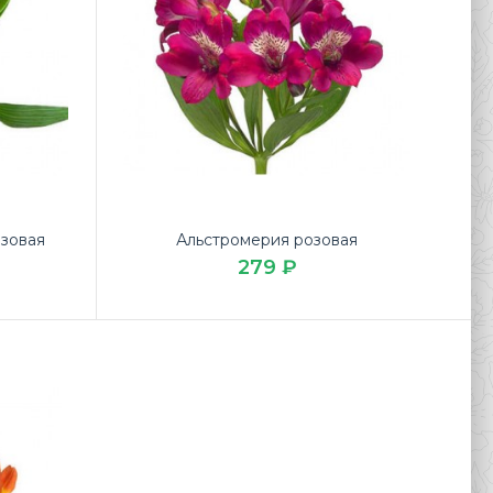
озовая
Альстромерия розовая
279 ₽
сный Альстрометрия красная по выгодной цене на
я в доставке цветов ЛЮБИМЫЕ БУК..