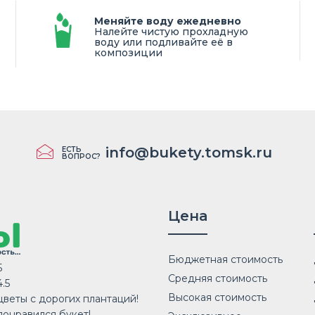
Меняйте воду ежедневно
Налейте чистую прохладную
воду или подливайте её в
композиции
info@bukety.tomsk.ru
ЕСТЬ
ВОПРОС?
Цена
тромерия розовая
Купите роск
9 ₽
марта в дос
Бюджетная стоимость
5
Средняя стоимость
.5
Высокая стоимость
веты с дорогих плантаций!
понравился букет!