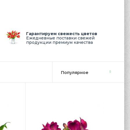
Гарантируем свежесть цветов
Ежедневные поставки свежей
продукции премиум качества
колепный Альстрометрия белая по низкой цене на
 валентина в доставке цветов Л..