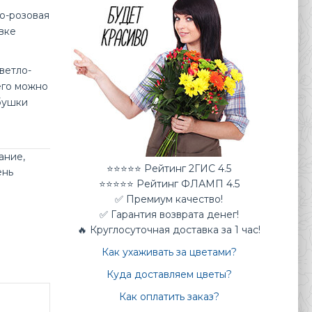
о-розовая
вке
ветло-
его можно
абушки
ание
,
⭐⭐⭐⭐⭐ Рейтинг 2ГИС 4.5
ень
⭐⭐⭐⭐⭐ Рейтинг ФЛАМП 4.5
✅ Премиум качество!
✅ Гарантия возврата денег!
🔥 Круглосуточная доставка за 1 час!
Как ухаживать за цветами?
Куда доставляем цветы?
Как оплатить заказ?