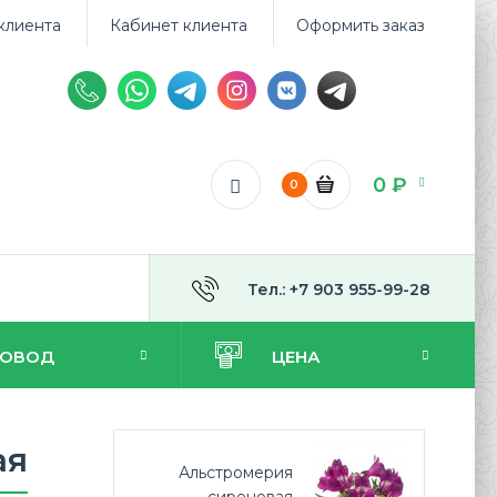
клиента
Кабинет клиента
Оформить заказ
0 ₽
0
Тел.: +7 903 955-99-28
ПОВОД
ЦЕНА
ая
Альстромерия