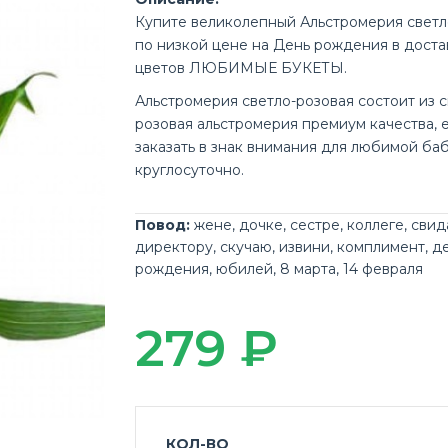
Купите великолепный Альстромерия светл
по низкой цене на День рождения в доста
цветов ЛЮБИМЫЕ БУКЕТЫ.
Альстромерия светло-розовая состоит из с
розовая альстромерия премиум качества, 
заказать в знак внимания для любимой б
круглосуточно.
Повод:
жене
,
дочке
,
сестре
,
коллеге
,
свид
директору
,
скучаю
,
извини
,
комплимент
,
д
рождения
,
юбилей
,
8 марта
,
14 февраля
279 ₽
КОЛ-ВО