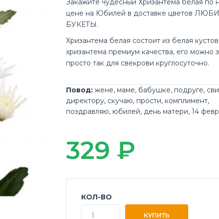
Закажите чудесный Хризантема белая по 
цене на Юбилей в доставке цветов ЛЮ
БУКЕТЫ.
Хризантема белая состоит из белая кустов
хризантема премиум качества, его можно з
просто так для свекрови круглосуточно.
Повод:
жене
,
маме
,
бабушке
,
подруге
,
св
директору
,
скучаю
,
прости
,
комплимент
,
поздравляю
,
юбилей
,
день матери
,
14 фев
329 ₽
КОЛ-ВО