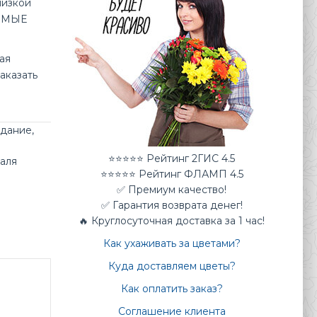
низкой
БИМЫЕ
ая
аказать
идание
,
⭐⭐⭐⭐⭐ Рейтинг 2ГИС 4.5
раля
⭐⭐⭐⭐⭐ Рейтинг ФЛАМП 4.5
✅ Премиум качество!
✅ Гарантия возврата денег!
🔥 Круглосуточная доставка за 1 час!
Как ухаживать за цветами?
Куда доставляем цветы?
Как оплатить заказ?
Соглашение клиента