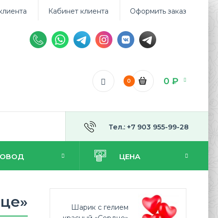
клиента
Кабинет клиента
Оформить заказ
0 ₽
0
Тел.: +7 903 955-99-28
ПОВОД
ЦЕНА
дце»
Шарик с гелием