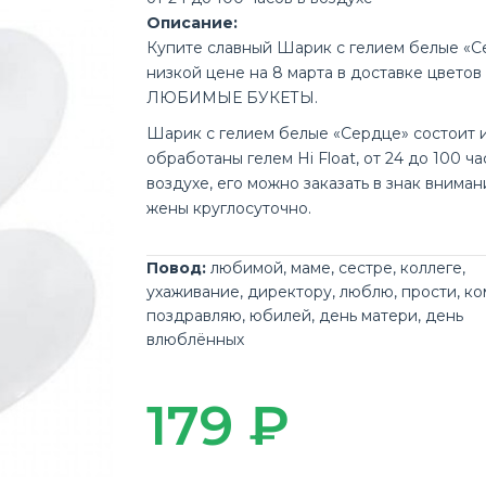
Описание:
Купите славный Шарик с гелием белые «С
низкой цене на 8 марта в доставке цветов
ЛЮБИМЫЕ БУКЕТЫ.
Шарик с гелием белые «Сердце» состоит 
обработаны гелем Hi Float, от 24 до 100 ча
воздухе, его можно заказать в знак вниман
жены круглосуточно.
Повод:
любимой
,
маме
,
сестре
,
коллеге
,
ухаживание
,
директору
,
люблю
,
прости
,
ко
поздравляю
,
юбилей
,
день матери
,
день
влюблённых
179 ₽