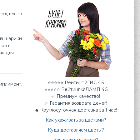
ердце» по
из шарики
сов в
ия для
⭐⭐⭐⭐⭐ Рейтинг 2ГИС 4.5
мплимент
,
⭐⭐⭐⭐⭐ Рейтинг ФЛАМП 4.5
✅ Премиум качество!
✅ Гарантия возврата денег!
🔥 Круглосуточная доставка за 1 час!
Как ухаживать за цветами?
Куда доставляем цветы?